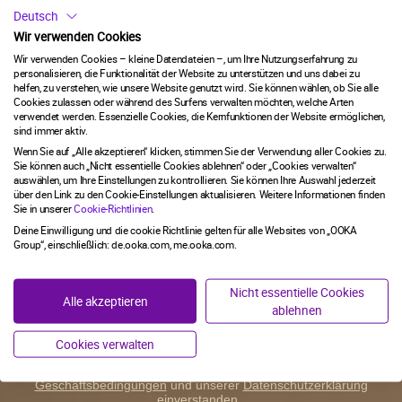
Deutsch
Wir verwenden Cookies
58
:
Countdown ends in:
42
58
:
42
Wir verwenden Cookies – kleine Datendateien –, um Ihre Nutzungserfahrung zu
personalisieren, die Funktionalität der Website zu unterstützen und uns dabei zu
helfen, zu verstehen, wie unsere Website genutzt wird. Sie können wählen, ob Sie alle
Cookies zulassen oder während des Surfens verwalten möchten, welche Arten
DU MUSST MINDESTENS 18 JAHRE ALT SEIN, UM AUF
minutes
seconds
verwendet werden. Essenzielle Cookies, die Kernfunktionen der Website ermöglichen,
DIE WEBSITE ZUGREIFEN ZU KÖNNEN.
sind immer aktiv.
Email
Wenn Sie auf „Alle akzeptieren“ klicken, stimmen Sie der Verwendung aller Cookies zu.
Diese Website enthält Informationen über Raucherprodukte
Sie können auch „Nicht essentielle Cookies ablehnen“ oder „Cookies verwalten“
und wir benötigen Ihr Alter, um sicherzustellen, dass Sie als
auswählen, um Ihre Einstellungen zu kontrollieren. Sie können Ihre Auswahl jederzeit
über den Link zu den Cookie-Einstellungen aktualisieren. Weitere Informationen finden
Erwachsener in Deutschland fortfahren können, zu rauchen
NEIN, DANKE
Sie in unserer
Cookie-Richtlinien
.
oder Tabakprodukte zu verwenden.
Deine Einwilligung und die cookie Richtlinie gelten für alle Websites von „OOKA
JETZT ANMELDEN!
Group“, einschließlich: de.ooka.com, me.ooka.com.
ICH BIN MINDESTENS 18 JAHRE ALT.
Nicht essentielle Cookies
Alle akzeptieren
ablehnen
ICH BIN UNTER 18 JAHRE ALT.
Cookies verwalten
*Mit der Anmeldung erklärst Du dich mit unseren
Allgemeinen
Geschäftsbedingungen
und unserer
Datenschutzerklärung
einverstanden.