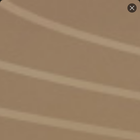
Kostenloser Versand bei Bestellungen über €59
VON SNOOP
KREIERT. BEREIT FÜR
DIE ZUKUNFT.
Neue Sorten für legendäre Sessions