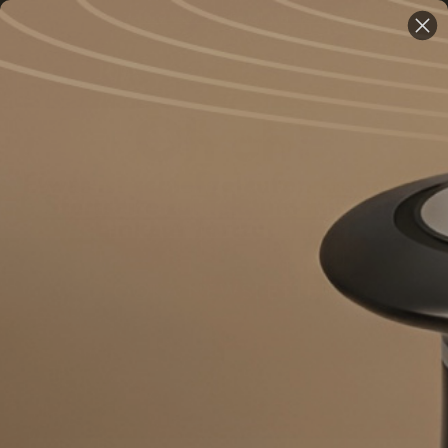
Kostenloser Versand bei Bestellungen über €59
Oh oh!
Etwas ist schiefgelaufen
Gehe zur
Startseite zurück, um mit dem
Einkauf fortzufahren!
OOKA NEWSLETTER
Erhalte die neuesten Informationen, exklusive Angebote und
Produktankündigungen!
Ja, ich möchte per E-Mail über neue Produkte, Aktionen und mehr von
OOKA informiert werden. Ich bestätige, dass ich mindestens 18 Jahre alt
bin und stimme der
Datenschutzerklärung
zu.
newsletter