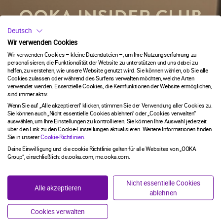
Deutsch
ABONNIEREN
Wir verwenden Cookies
58
:
Countdown ends in:
56
58
:
56
FOLGE UNS
Wir verwenden Cookies – kleine Datendateien –, um Ihre Nutzungserfahrung zu
personalisieren, die Funktionalität der Website zu unterstützen und uns dabei zu
Bleib in Verbindung und verpasse nichts mehr. Entdecke noch heute
helfen, zu verstehen, wie unsere Website genutzt wird. Sie können wählen, ob Sie alle
mehr mit uns!
Cookies zulassen oder während des Surfens verwalten möchten, welche Arten
DU MUSST MINDESTENS 18 JAHRE ALT SEIN, UM AUF
minutes
seconds
verwendet werden. Essenzielle Cookies, die Kernfunktionen der Website ermöglichen,
DIE WEBSITE ZUGREIFEN ZU KÖNNEN.
sind immer aktiv.
Email
Wenn Sie auf „Alle akzeptieren“ klicken, stimmen Sie der Verwendung aller Cookies zu.
Diese Website enthält Informationen über Raucherprodukte
Sie können auch „Nicht essentielle Cookies ablehnen“ oder „Cookies verwalten“
und wir benötigen Ihr Alter, um sicherzustellen, dass Sie als
auswählen, um Ihre Einstellungen zu kontrollieren. Sie können Ihre Auswahl jederzeit
über den Link zu den Cookie-Einstellungen aktualisieren. Weitere Informationen finden
Erwachsener in Deutschland fortfahren können, zu rauchen
NEIN, DANKE
Sie in unserer
Cookie-Richtlinien
.
oder Tabakprodukte zu verwenden.
Deine Einwilligung und die cookie Richtlinie gelten für alle Websites von „OOKA
SHOP
JETZT ANMELDEN!
Group“, einschließlich: de.ooka.com, me.ooka.com.
SHOP
ICH BIN MINDESTENS 18 JAHRE ALT.
Nicht essentielle Cookies
UNSERE MARKEN
SHISHA OHNE KOHLE
Alle akzeptieren
ablehnen
ICH BIN UNTER 18 JAHRE ALT.
UNSERE MARKEN
OOKA PODS
Cookies verwalten