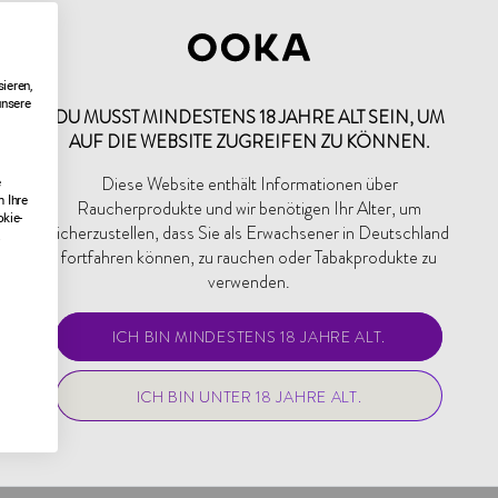
OOKA verzichtet auf Holzkohle un
T
angenehmes Erlebnis. Es ist ein
Freunden und Familie zu teilen.
ieren,
Egal, ob Du feierst oder einfach 
unsere
the Future of Shisha – verleiht e
DU MUSST MINDESTENS 18 JAHRE ALT SEIN, UM
Note. Sie bringt Menschen zusa
AUF DIE WEBSITE ZUGREIFEN ZU KÖNNEN.
neue Art und Weise an.
Diese Website enthält Informationen über
e
 Ihre
Raucherprodukte und wir benötigen Ihr Alter, um
okie-
sicherzustellen, dass Sie als Erwachsener in Deutschland
.
fortfahren können, zu rauchen oder Tabakprodukte zu
verwenden.
ICH BIN MINDESTENS 18 JAHRE ALT.
ICH BIN UNTER 18 JAHRE ALT.