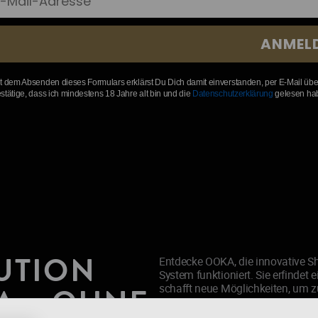
ANMEL
t dem Absenden dieses Formulars erklärst Du Dich damit einverstanden, per E-Mail übe
stätige, dass ich mindestens 18 Jahre alt bin und die
Datenschutzerklärung
gelesen ha
UTION
Entdecke OOKA, die innovative Sh
System funktioniert. Sie erfindet 
A – OHNE
schafft neue Möglichkeiten, u