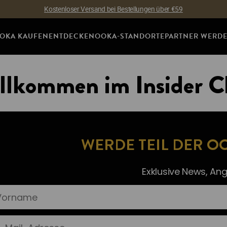
Kostenloser Versand bei Bestellungen über €59
OKA KAUFEN
ENTDECKEN
OOKA-STANDORTE
PARTNER WERD
llkommen im Insider C
WERDE TEIL DER 
Exklusive News, An
rname
Mail-Adresse