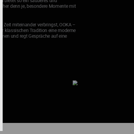
d bietet so ein sauberes und
facher denn je, besondere Momente mit
nur Zeit miteinander verbringst, OOKA –
iner klassischen Tradition eine moderne
mmen und regt Gespräche auf eine