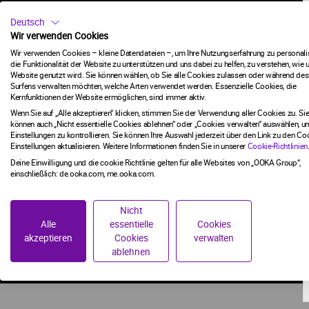
KOHLE, MI
Deutsch
ZUKUNFT
Wir verwenden Cookies
Wir verwenden Cookies – kleine Datendateien –, um Ihre Nutzungserfahrung zu personalis
die Funktionalität der Website zu unterstützen und uns dabei zu helfen, zu verstehen, wie 
Website genutzt wird. Sie können wählen, ob Sie alle Cookies zulassen oder während des
Surfens verwalten möchten, welche Arten verwendet werden. Essenzielle Cookies, die
Kernfunktionen der Website ermöglichen, sind immer aktiv.
Wenn Sie auf „Alle akzeptieren“ klicken, stimmen Sie der Verwendung aller Cookies zu. Si
können auch „Nicht essentielle Cookies ablehnen“ oder „Cookies verwalten“ auswählen, um
Einstellungen zu kontrollieren. Sie können Ihre Auswahl jederzeit über den Link zu den Co
Einstellungen aktualisieren. Weitere Informationen finden Sie in unserer
Cookie-Richtlinien
Deine Einwilligung und die cookie Richtlinie gelten für alle Websites von „OOKA Group“,
einschließlich: de.ooka.com, me.ooka.com.
Nicht
Alle
essentielle
Cookies
akzeptieren
Cookies
verwalten
ablehnen