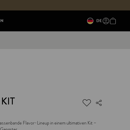
EN
DE
 KIT
assenbande Flavor-Lineup in einem ultimativen Kit –
t Gangster.