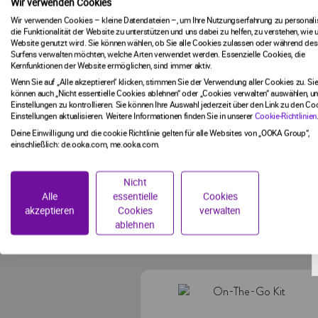
Wir verwenden Cookies
Wir verwenden Cookies – kleine Datendateien –, um Ihre Nutzungserfahrung zu personalis
PREMIUM SCHLAUCH SCHWARZ
die Funktionalität der Website zu unterstützen und uns dabei zu helfen, zu verstehen, wie 
G
Website genutzt wird. Sie können wählen, ob Sie alle Cookies zulassen oder während des
Surfens verwalten möchten, welche Arten verwendet werden. Essenzielle Cookies, die
Enthält ein Aluminium-Mundstück,
Kernfunktionen der Website ermöglichen, sind immer aktiv.
einen Silikonschlauch und einen
Wenn Sie auf „Alle akzeptieren“ klicken, stimmen Sie der Verwendung aller Cookies zu. Si
passenden Adapter – speziell für
können auch „Nicht essentielle Cookies ablehnen“ oder „Cookies verwalten“ auswählen, um
OOKA entwickelt.
Einstellungen zu kontrollieren. Sie können Ihre Auswahl jederzeit über den Link zu den Co
Einstellungen aktualisieren. Weitere Informationen finden Sie in unserer
Cookie-Richtlinien
38,24 €
44,99 €
Deine Einwilligung und die cookie Richtlinie gelten für alle Websites von „OOKA Group“,
einschließlich: de.ooka.com, me.ooka.com.
Nicht
Alle
essentielle
Cookies
akzeptieren
Cookies
verwalten
DAS KÖNNTE DIR AUCH GEFALLEN
ablehnen