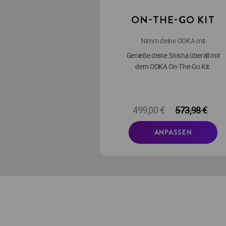
ON-THE-GO KIT
Nimm deine OOKA mit
Genieße deine Shisha überall mit
dem OOKA On-The-Go Kit.
499,00 €
573,98 €
ANPASSEN