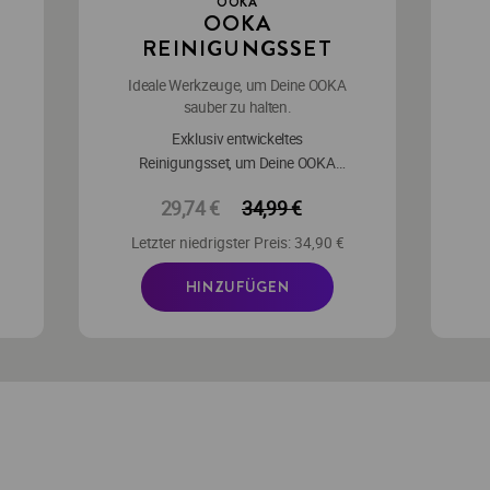
OOKA
OOKA
REINIGUNGSSET
Ideale Werkzeuge, um Deine OOKA
sauber zu halten.
Exklusiv entwickeltes
Reinigungsset, um Deine OOKA
sauber und makellos zu halten.
a
29,74 €
34,99 €
Letzter niedrigster Preis: 34,90 €
HINZUFÜGEN