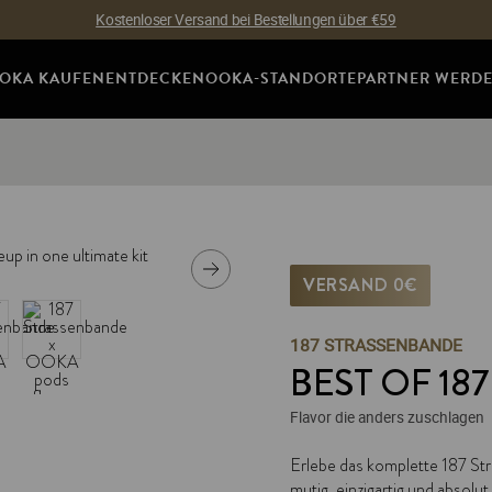
Kostenloser Versand bei Bestellungen über €59
OKA KAUFEN
ENTDECKEN
OOKA-STANDORTE
PARTNER WERD
VERSAND 0€
187 STRASSENBANDE
BEST OF 187
Flavor die anders zuschlagen
SKU:
187-sampler-kit
Erlebe das komplette 187 Str
mutig, einzigartig und absolu