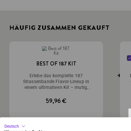
HÄUFIG ZUSAMMEN GEKAUFT
BEST OF 187 KIT
Erlebe das komplette 187
Strassenbande Flavor-Lineup in
einem ultimativen Kit – mutig,
einzigartig und absolut Gangster.
59,96 €
Deutsch