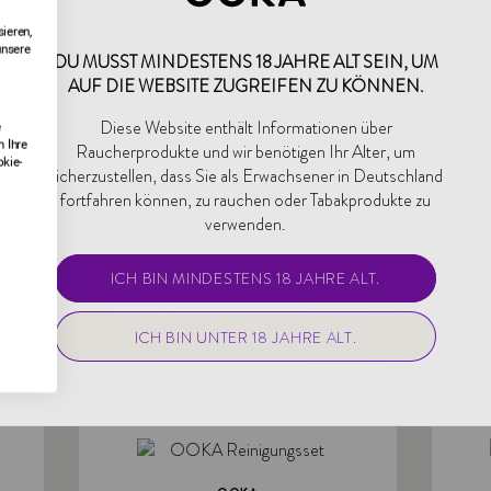
ieren,
Alles bestellen
unsere
DU MUSST MINDESTENS 18 JAHRE ALT SEIN, UM
esamt: 195,93 €
AUF DIE WEBSITE ZUGREIFEN ZU KÖNNEN.
HINZUFÜGEN
Diese Website enthält Informationen über
e
 Ihre
Raucherprodukte und wir benötigen Ihr Alter, um
okie-
sicherzustellen, dass Sie als Erwachsener in Deutschland
.
fortfahren können, zu rauchen oder Tabakprodukte zu
verwenden.
ICH BIN MINDESTENS 18 JAHRE ALT.
ICH BIN UNTER 18 JAHRE ALT.