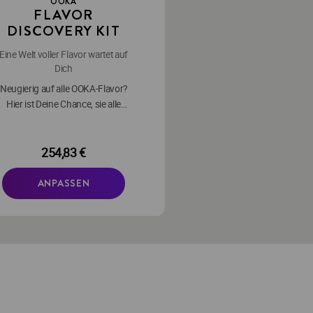
OOKA
FLAVOR
DISCOVERY KIT
Eine Welt voller Flavor wartet auf
Dich
Neugierig auf alle OOKA-Flavor?
Hier ist Deine Chance, sie alle
uszuprobieren – mit 2 x 17 Pods!
254,83 €
ANPASSEN