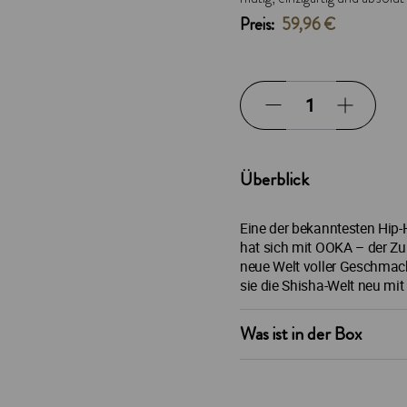
Preis:
59,96 €
Überblick
Eine der bekanntesten Hip
hat sich mit OOKA – der Z
neue Welt voller Geschmac
sie die Shisha-Welt neu mit 
Was ist in der Box
• 2 x 187 Strassenbande 
• 2 x 187 Strassenbande I