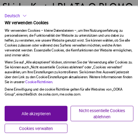
Shisha Kartel PLATA O PLOMO:
Deutsch
DER GESCHMACK DER
Wir verwenden Cookies
Wir verwenden Cookies – kleine Datendateien –, um Ihre Nutzungserfahrung zu
WILDEN SEITE
personalisieren, die Funktionalität der Website zu unterstützen und uns dabei zu
helfen, zu verstehen, wie unsere Website genutzt wird. Sie können wählen, ob Sie alle
Cookies zulassen oder während des Surfens verwalten möchten, welche Arten
DU MUSST MINDESTENS 18 JAHRE ALT SEIN, UM AUF
verwendet werden. Essenzielle Cookies, die Kernfunktionen der Website ermöglichen,
Mit explosivem Charakter und einer Vorliebe für aufregende
DIE WEBSITE ZUGREIFEN ZU KÖNNEN.
sind immer aktiv.
Aromen schießt Plata O Plomo OOKA Pod eiskalte
Wenn Sie auf „Alle akzeptieren“ klicken, stimmen Sie der Verwendung aller Cookies zu.
Geschmackserlebnisse aus Wassermelone, Granatapfel und
Diese Website enthält Informationen über Raucherprodukte
Sie können auch „Nicht essentielle Cookies ablehnen“ oder „Cookies verwalten“
Honigmelone ab. Das Ergebnis dieser kraftvollen,
und wir benötigen Ihr Alter, um sicherzustellen, dass Sie als
auswählen, um Ihre Einstellungen zu kontrollieren. Sie können Ihre Auswahl jederzeit
unwiderstehlichen Mischung, ein unnachahmliches
über den Link zu den Cookie-Einstellungen aktualisieren. Weitere Informationen finden
Erwachsener in Deutschland fortfahren können, zu rauchen
Sie in unserer
Cookie-Richtlinien
.
Zusammenspiel aus fruchtigen Aromen und eisigen Sensationen,
oder Tabakprodukte zu verwenden.
Deine Einwilligung und die cookie Richtlinie gelten für alle Websites von „OOKA
das alle Erwartungen sprengt
Group“, einschließlich: de.ooka.com, me.ooka.com.
ICH BIN MINDESTENS 18 JAHRE ALT.
Nicht essentielle Cookies
Alle akzeptieren
ablehnen
ICH BIN UNTER 18 JAHRE ALT.
KRIMINELL GUTE GESCHMACKSWELTEN
Cookies verwalten
Gemeinsam mit
OOKA
bietet Shisha Kartel eine revolutionäre