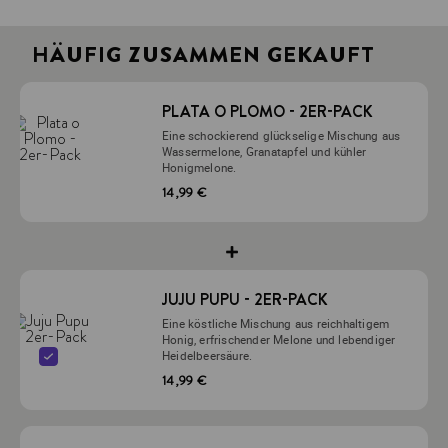
2 x 10g OOKA-Pod Plata O Plomo von Shisha Kartel -
verpackt mit echter, hochwertiger Shisha-Melasse.
HÄUFIG ZUSAMMEN GEKAUFT
PLATA O PLOMO - 2ER-PACK
Eine schockierend glückselige Mischung aus
Wassermelone, Granatapfel und kühler
Honigmelone.
14,99 €
JUJU PUPU - 2ER-PACK
Eine köstliche Mischung aus reichhaltigem
Honig, erfrischender Melone und lebendiger
Heidelbeersäure.
14,99 €