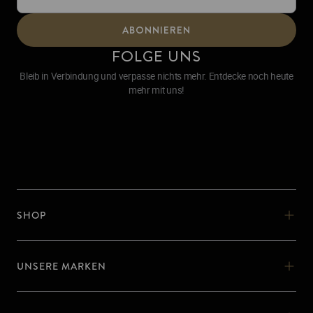
ABONNIEREN
FOLGE UNS
Bleib in Verbindung und verpasse nichts mehr. Entdecke noch heute
mehr mit uns!
SHOP
SHOP
UNSERE MARKEN
SHISHA OHNE KOHLE
UNSERE MARKEN
OOKA PODS
MEHR VON OOKA
OOKA