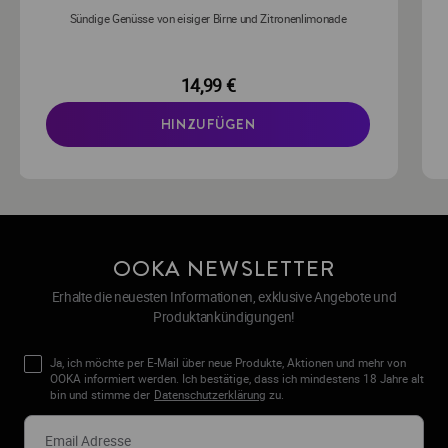
Sündige Genüsse von eisiger Birne und Zitronenlimonade
14,99 €
HINZUFÜGEN
OOKA NEWSLETTER
Erhalte die neuesten Informationen, exklusive Angebote und
Produktankündigungen!
Ja, ich möchte per E-Mail über neue Produkte, Aktionen und mehr von
OOKA informiert werden. Ich bestätige, dass ich mindestens 18 Jahre alt
bin und stimme der
Datenschutzerklärung
zu.
newsletter